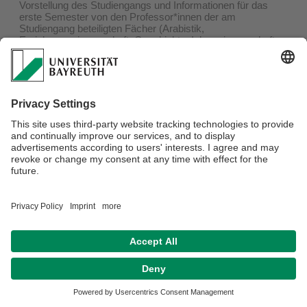
Vorstellung des Studiengangs und Informationen für das
erste Semester von den Professor*innen der am
Studiengang beteiligten Fächer (Arabistik,
Erziehungswissenschaft, Geschichte, Islamwissenschaft,
Linguistik, Religionswissenschaft, Sozial- und
Kulturanthropologie, Soziologie)
Montag 14. Oktober 12 - 14 Uhr im S8/GW II
Datenschutzerklärung
Impressum
Hausordnung
Sitemap
Kontakt
Barrierefreiheitserklärung