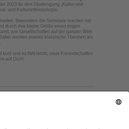
ter 2023 für den Studiengang „Kultur und
al- und Kulturanthropologie.
ufrieden. Besonders die Seminare machen mir
nd durch ihre kleine Größe einen engen
amit, wie Gesellschaften auf der ganzen Welt
 Dabei werden sowohl klassische Theorien als
.
 kurz und es fällt leicht, neue Freundschaften
ns auf Dich!
ausordnung
Sitemap
Kontakt
Barrierefreiheitserklärung