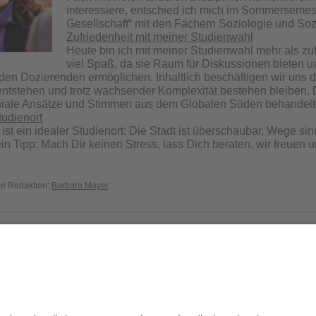
interessiere, entschied ich mich im Sommersemes
Gesellschaft“ mit den Fächern Soziologie und Sozi
Zufriedenheit mit meiner Studienwahl
Heute bin ich mit meiner Studienwahl mehr als z
viel Spaß, da sie Raum für Diskussionen bieten u
den Dozierenden ermöglichen. Inhaltlich beschäftigen wir uns d
 entstehen und trotz wachsender Komplexität bestehen bleiben.
niale Ansätze und Stimmen aus dem Globalen Süden behandelt
tudienort
st ein idealer Studienort: Die Stadt ist überschaubar, Wege sind
n Tipp: Mach Dir keinen Stress, lass Dich beraten, wir freuen u
die Redaktion:
Barbara Mayer
Datenschutzerklärung
Impressum
H