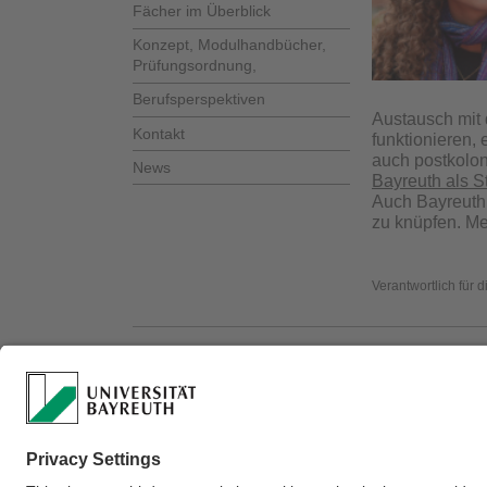
Fächer im Überblick
Konzept, Modulhandbücher,
Prüfungsordnung,
Berufsperspektiven
Austausch mit 
Kontakt
funktionieren,
auch postkolo
News
Bayreuth als S
Auch Bayreuth i
zu knüpfen. Mei
Verantwortlich für 