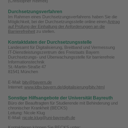
(Christopher Reimelt)
Durchsetzungsverfahren
Im Rahmen eines Durchsetzungsverfahrens haben Sie die
Möglichkeit, bei der Durchsetzungsstelle online einen
Antrag
auf Prüfung der Einhaltung der Anforderungen an die
Barrierefreiheit
zu stellen.
Kontaktdaten der Durchsetzungsstelle
Landesamt für Digitalisierung, Breitband und Vermessung
IT-Dienstleistungszentrum des Freistaats Bayern
Durchsetzungs- und Überwachungsstelle für barrierefreie
Informationstechnik
St.-Martin-Straße 47
81541 München
E-Mail:
bitv@bayern.de
Internet:
www.ldbv.bayern.de/digitalisierung/bitv.html
Sonstige Hilfsangebote der Universität Bayreuth
Büro der Beauftragten für Studierende mit Behinderung und
chronischer Krankheit (BECKS)
Leitung: Nicole Klug
E-Mail:
nicole.klug@uni-bayreuth.de
Kontaktieren können Sie BECKS unter: