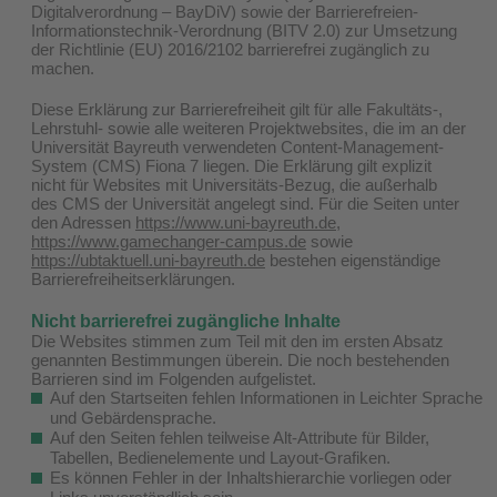
Digitalverordnung – BayDiV) sowie der Barrierefreien-
Informationstechnik-Verordnung (BITV 2.0) zur Umsetzung
der Richtlinie (EU) 2016/2102 barrierefrei zugänglich zu
machen.
Diese Erklärung zur Barrierefreiheit gilt für alle Fakultäts-,
Lehrstuhl- sowie alle weiteren Projektwebsites, die im an der
Universität Bayreuth verwendeten Content-Management-
System (CMS) Fiona 7 liegen. Die Erklärung gilt explizit
nicht für Websites mit Universitäts-Bezug, die außerhalb
des CMS der Universität angelegt sind. Für die Seiten unter
den Adressen
https://www.uni-bayreuth.de
,
https://www.gamechanger-campus.de
sowie
https://ubtaktuell.uni-bayreuth.de
bestehen eigenständige
Barrierefreiheitserklärungen.
Nicht barrierefrei zugängliche Inhalte
Die Websites stimmen zum Teil mit den im ersten Absatz
genannten Bestimmungen überein. Die noch bestehenden
Barrieren sind im Folgenden aufgelistet.
Auf den Startseiten fehlen Informationen in Leichter Sprache
und Gebärdensprache.
Auf den Seiten fehlen teilweise Alt-Attribute für Bilder,
Tabellen, Bedienelemente und Layout-Grafiken.
Es können Fehler in der Inhaltshierarchie vorliegen oder