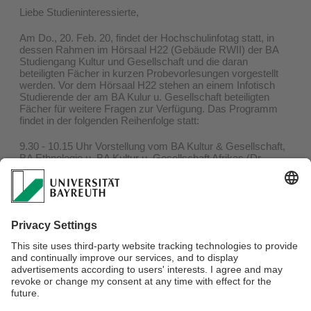
Liebe Studieninteressierte,
Am Do., 20. Feb. 20, findet der Hochschulinfotag statt, in
dessen Rahmen im Hörsaal H22 (Gebäude RWII) der BA
Studiengang Kultur und Gesellschaft und die daran
beteiligten Fächer in kurzen Probevorlesungen vorgestellt
werden. Vor dem Hörsaal H22 stehen an einem Infotisch
Studierende der am BA Kulur u. Gesellschaft beteiligten
Fächer für weitere Fragen zur Verfügung. Das Programm
findet in der folgenden Reihenfolge statt:
9.30 - 10.15 Uhr Vorstellung vom BA Kultur & Gesellschaft,
BA Ethnologie u. BA Kultur u. Gesellschaft Afrikas (Dr.
Barbara Polak) und Probevorlesung Ethnologie (Prof.
Andrea Behrends)
10.30 - 11.15 Uhr Probevorlesung Religionswissenschaft
(Dr. Stefan Schröder) und Probevorlesung Geschichte
(Franca Reif, M.A.)
11.30 - 12.15 Uhr Probevorlesung
Erziehungswissenschaften (Prof. Carlos Kölbl)
13.15 - 14.00 Uhr Probevorlesungen Islamwissenschaft
(Prof. Rüdiger Seesemann) und Soziologie (Dr. Andreas
Kögel).
Programm des HIT